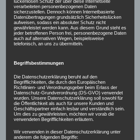
lückenlosen Schutz der über diese Internetseite
Thema Hunde Gesundheit
verarbeiteten personenbezogenen Daten
sicherzustellen. Dennoch können Internetbasierte
Datenübertragungen grundsätzlich Sicherheitslücken
aufweisen, sodass ein absoluter Schutz nicht
NEUESTE KOMMENTARE
gewährleistet werden kann. Aus diesem Grund steht es
jeder betroffenen Person frei, personenbezogene Daten
auch auf alternativen Wegen, beispielsweise
telefonisch, an uns zu übermitteln.
ARCHIV
Begriffsbestimmungen
November 2024
Die Datenschutzerklärung beruht auf den
April 2024
Begrifflichkeiten, die durch den Europäischen
Richtlinien- und Verordnungsgeber beim Erlass der
Dezember 2022
Datenschutz-Grundverordnung (DS-GVO) verwendet
wurden. Unsere Datenschutzerklärung soll sowohl für
die Öffentlichkeit als auch für unsere Kunden und
Juni 2021
Geschäftspartner einfach lesbar und verständlich sein.
Um dies zu gewährleisten, möchten wir vorab die
Februar 2021
verwendeten Begrifflichkeiten erläutern.
Dezember 2020
Wir verwenden in dieser Datenschutzerklärung unter
anderem die folgenden Begriffe: