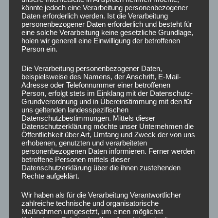
Neue Welpengruppe ab dem 30.11.2024
könnte jedoch eine Verarbeitung personenbezogener
Daten erforderlich werden. Ist die Verarbeitung
personenbezogener Daten erforderlich und besteht für
Die Hundeschule macht Urlaub
eine solche Verarbeitung keine gesetzliche Grundlage,
holen wir generell eine Einwilligung der betroffenen
Neue Welpengruppe ab Januar 2023
Person ein.
Neue Welpengruppe im Juni 2021
Die Verarbeitung personenbezogener Daten,
beispielsweise des Namens, der Anschrift, E-Mail-
Ab sofort wieder Gruppen-Training
Adresse oder Telefonnummer einer betroffenen
Person, erfolgt stets im Einklang mit der Datenschutz-
Grundverordnung und in Übereinstimmung mit den für
Einzeltraining wieder möglich
uns geltenden landesspezifischen
Datenschutzbestimmungen. Mittels dieser
Dankeschön für eure Unterstützung
Datenschutzerklärung möchte unser Unternehmen die
Öffentlichkeit über Art, Umfang und Zweck der von uns
Neue Welpengruppe ab 22.06.2020
erhobenen, genutzten und verarbeiteten
personenbezogenen Daten informieren. Ferner werden
betroffene Personen mittels dieser
Neue Welpengruppe Juni 2020
Datenschutzerklärung über die ihnen zustehenden
Rechte aufgeklärt.
Giftköder Radar
Wir haben als für die Verarbeitung Verantwortlicher
Wie hoch ist die Hundesteuer in Mönchengladbach?
zahlreiche technische und organisatorische
Maßnahmen umgesetzt, um einen möglichst