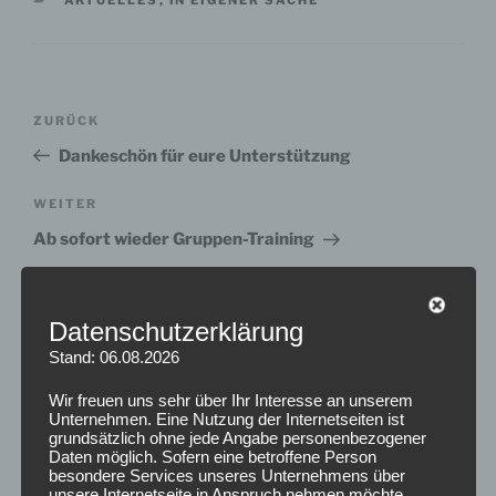
Beitragsnavigation
Vorheriger
ZURÜCK
Beitrag
Dankeschön für eure Unterstützung
Nächster
WEITER
Beitrag
Ab sofort wieder Gruppen-Training
Datenschutzerklärung
Suche
Stand: 06.08.2026
Suche
nach:
Wir freuen uns sehr über Ihr Interesse an unserem
Unternehmen. Eine Nutzung der Internetseiten ist
grundsätzlich ohne jede Angabe personenbezogener
Daten möglich. Sofern eine betroffene Person
NEUESTE BEITRÄGE
besondere Services unseres Unternehmens über
unsere Internetseite in Anspruch nehmen möchte,