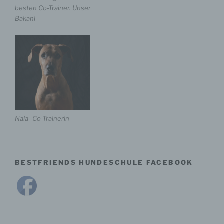
d) Einschränkung der Verarbeitung
besten Co-Trainer. Unser
Bakani
Einschränkung der Verarbeitung ist die Markierung
gespeicherter personenbezogener Daten mit dem Ziel,
ihre künftige Verarbeitung einzuschränken.
e) Profiling
Profiling ist jede Art der automatisierten Verarbeitung
personenbezogener Daten, die darin besteht, dass
Nala -Co Trainerin
diese personenbezogenen Daten verwendet werden,
um bestimmte persönliche Aspekte, die sich auf eine
natürliche Person beziehen, zu bewerten,
insbesondere, um Aspekte bezüglich Arbeitsleistung,
wirtschaftlicher Lage, Gesundheit, persönlicher
BESTFRIENDS HUNDESCHULE FACEBOOK
Vorlieben, Interessen, Zuverlässigkeit, Verhalten,
Aufenthaltsort oder Ortswechsel dieser natürlichen
Person zu analysieren oder vorherzusagen.